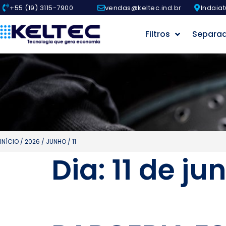
+55 (19) 3115-7900
vendas@keltec.ind.br
Indaiat
Filtros
Separa
INÍCIO
/
2026
/
JUNHO
/ 11
Dia:
11 de ju