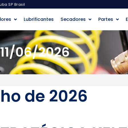
uba SP Brasil
dores
Lubrificantes
Secadores
Partes
E
11/06/2026
nho de 2026