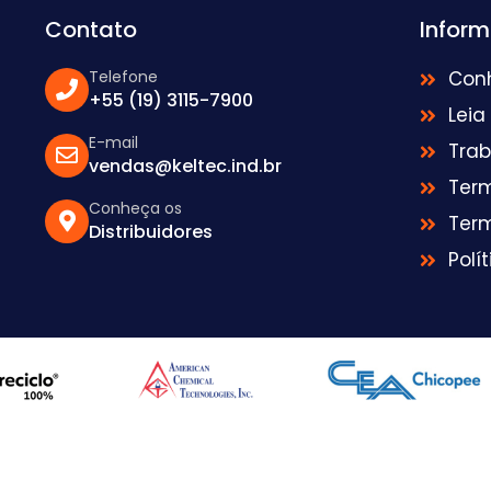
Contato
Infor
Telefone
Con
+55 (19) 3115-7900
Leia
E-mail
Tra
vendas@keltec.ind.br
Ter
Conheça os
Ter
Distribuidores
Polí