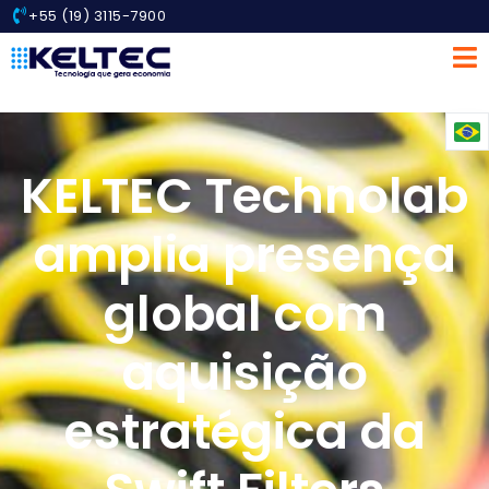
+55 (19) 3115-7900
KELTEC Technolab
amplia presença
global com
aquisição
estratégica da