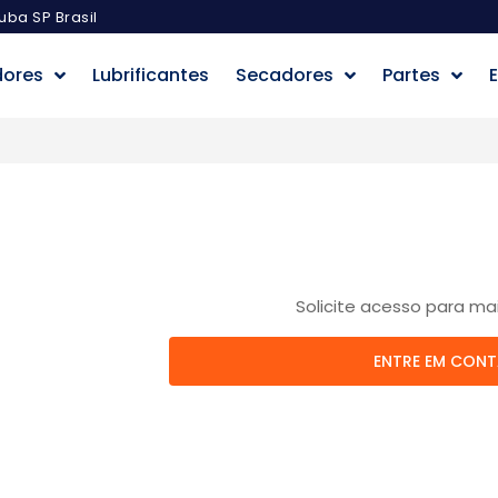
uba SP Brasil
dores
Lubrificantes
Secadores
Partes
E
Solicite acesso para ma
ENTRE EM CON