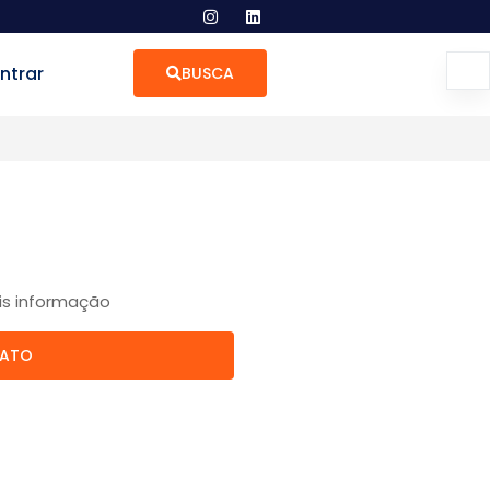
ntrar
BUSCA
is informação
TATO