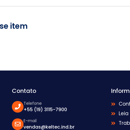
se item
Contato
Infor
Telefone
Con
+55 (19) 3115-7900
Leia
E-mail
Tra
vendas@keltec.ind.br