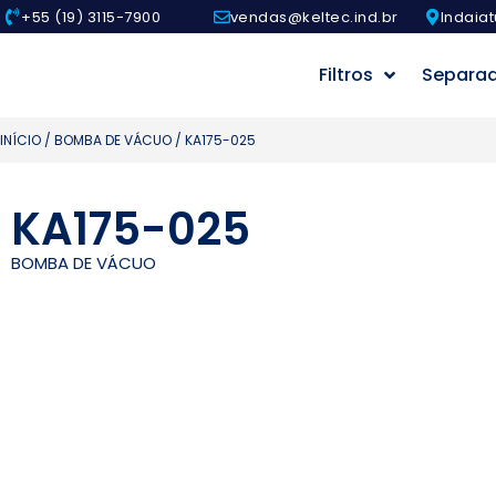
+55 (19) 3115-7900
vendas@keltec.ind.br
Indaiat
Filtros
Separa
INÍCIO
/
BOMBA DE VÁCUO
/ KA175-025
KA175-025
BOMBA DE VÁCUO