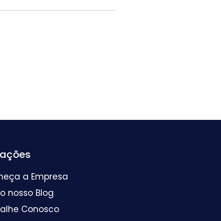
mações
heça a Empresa
 o nosso Blog
balhe Conosco