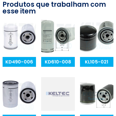
Produtos que trabalham com
esse item
KD490-006
KD610-008
KL105-021