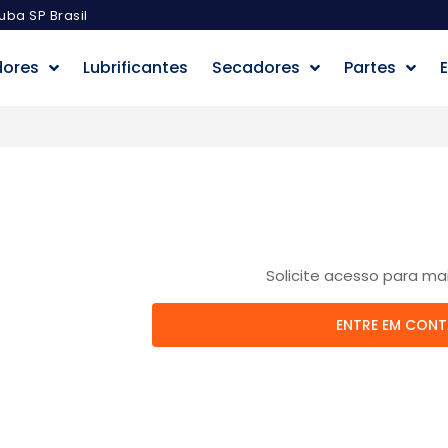
uba SP Brasil
dores
Lubrificantes
Secadores
Partes
E
Solicite acesso para ma
ENTRE EM CON