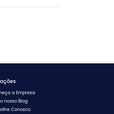
mações
heça a Empresa
 o nosso Blog
balhe Conosco