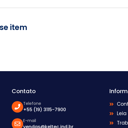
se item
Contato
Infor
Telefone
Con
+55 (19) 3115-7900
Leia
E-mail
Tra
vendas@keltec.ind.br