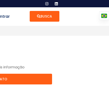
ntrar
BUSCA
is informação
TATO