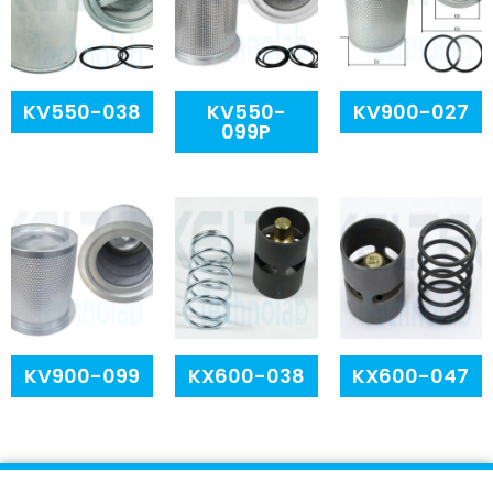
KV550-038
KV550-
KV900-027
099P
KV900-099
KX600-038
KX600-047