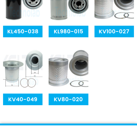
KL450-038
KL980-015
KV100-027
KV40-049
KV80-020