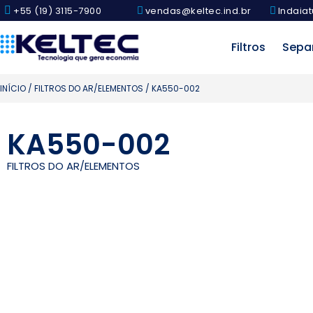
+55 (19) 3115-7900
vendas@keltec.ind.br
Indaiat
Filtros
Sepa
INÍCIO
/
FILTROS DO AR/ELEMENTOS
/ KA550-002
KA550-002
FILTROS DO AR/ELEMENTOS