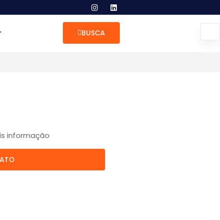
r
BUSCA
is informação
TATO