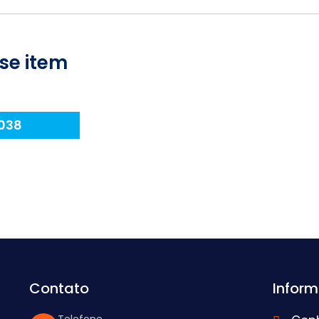
se item
038
Contato
Infor