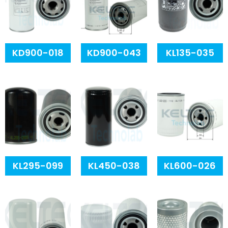
KD900-018
KD900-043
KL135-035
KL295-099
KL450-038
KL600-026