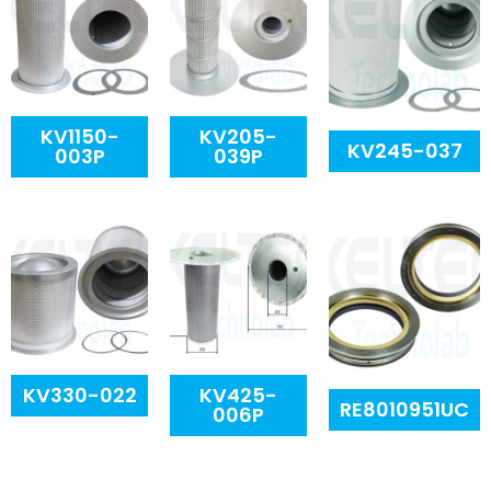
KV1150-
KV205-
KV245-037
003P
039P
KV330-022
KV425-
RE8010951UC
006P