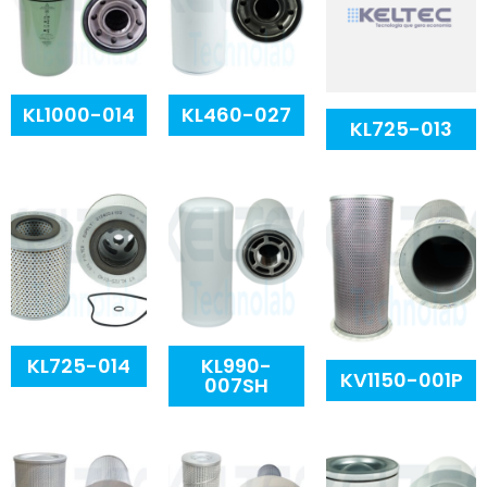
KL1000-014
KL460-027
KL725-013
KL725-014
KL990-
KV1150-001P
007SH