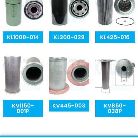
KL1000-014
KL200-029
KL425-016
KV1150-
KV445-003
KV850-
001P
038P