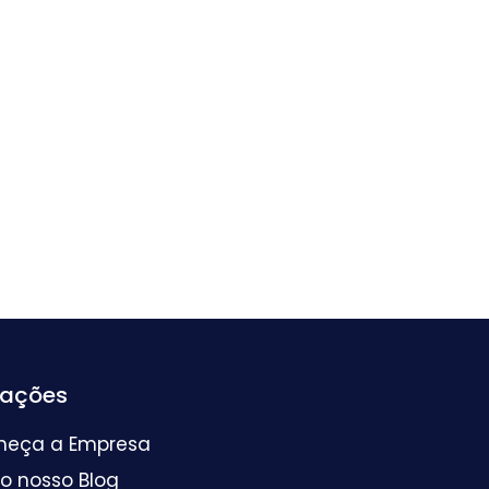
mações
heça a Empresa
 o nosso Blog