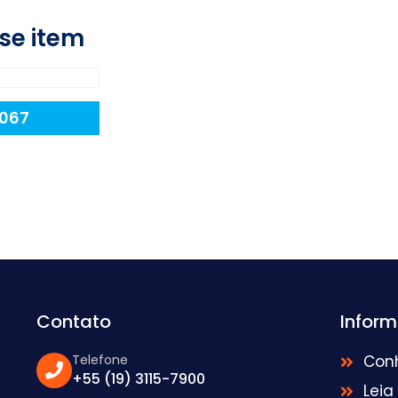
se item
-067
Contato
Infor
Telefone
Con
+55 (19) 3115-7900
Leia