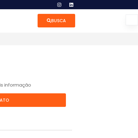
BUSCA
is informação
TATO