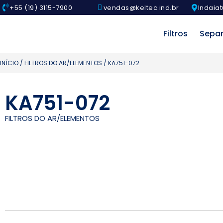
+55 (19) 3115-7900
vendas@keltec.ind.br
Indaiat
Filtros
Sepa
INÍCIO
/
FILTROS DO AR/ELEMENTOS
/ KA751-072
KA751-072
FILTROS DO AR/ELEMENTOS