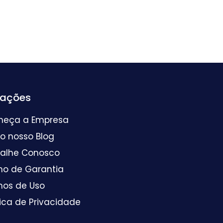
mações
heça a Empresa
 o nosso Blog
balhe Conosco
mo de Garantia
mos de Uso
tica de Privacidade