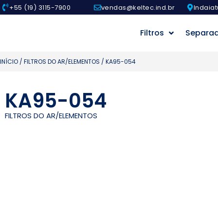
+55 (19) 3115-7900
vendas@keltec.ind.br
Indaiat
Filtros
Separa
INÍCIO
/
FILTROS DO AR/ELEMENTOS
/ KA95-054
KA95-054
FILTROS DO AR/ELEMENTOS