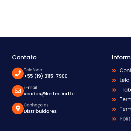
Contato
Infor
Telefone
Con
+55 (19) 3115-7900
Leia
E-mail
Tra
vendas@keltec.ind.br
Ter
Conheça os
Ter
Distribuidores
Polí