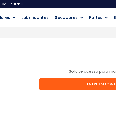
uba SP Brasil
dores
Lubrificantes
Secadores
Partes
E
Solicite acesso para ma
ENTRE EM CON