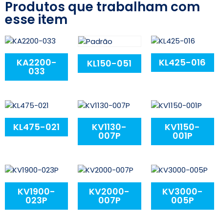
Produtos que trabalham com
esse item
KA2200-
KL425-016
KL150-051
033
KL475-021
KV1130-
KV1150-
007P
001P
KV1900-
KV2000-
KV3000-
023P
007P
005P