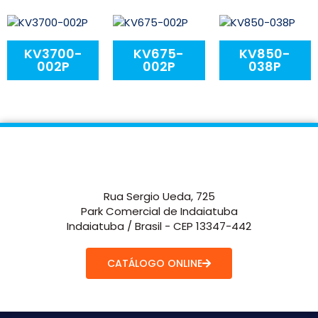
KV3700-
KV675-
KV850-
002P
002P
038P
Rua Sergio Ueda, 725
Park Comercial de Indaiatuba
Indaiatuba / Brasil - CEP 13347-442
CATÁLOGO ONLINE