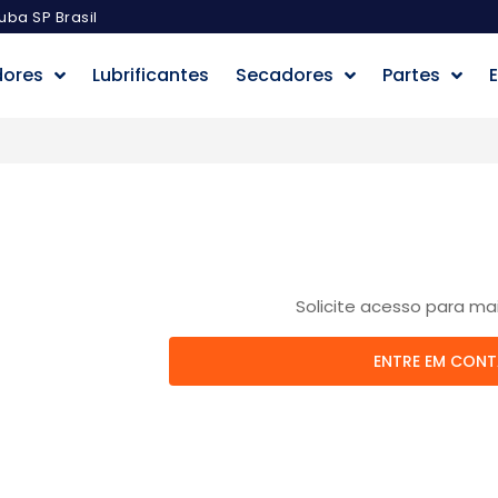
uba SP Brasil
dores
Lubrificantes
Secadores
Partes
E
Solicite acesso para ma
ENTRE EM CON