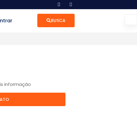
ntrar
BUSCA
is informação
TATO