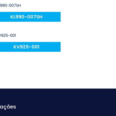
KL990-007SH
KV925-001
mações