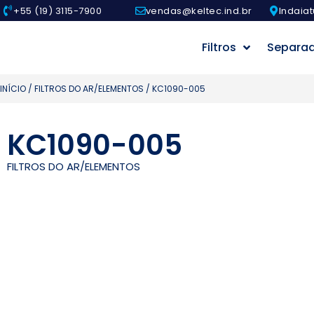
+55 (19) 3115-7900
vendas@keltec.ind.br
Indaiat
Filtros
Separa
INÍCIO
/
FILTROS DO AR/ELEMENTOS
/ KC1090-005
KC1090-005
FILTROS DO AR/ELEMENTOS