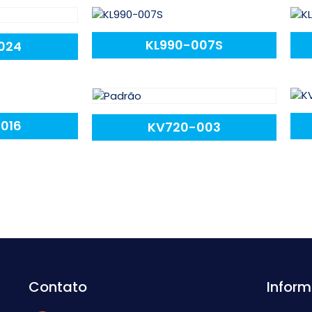
KL990-007S
024
016
KV720-003
Contato
Infor