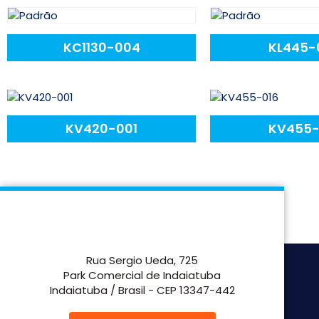
KC1130-004
KL445-
KV420-001
KV455-
Rua Sergio Ueda, 725
Park Comercial de Indaiatuba
Indaiatuba / Brasil - CEP 13347-442