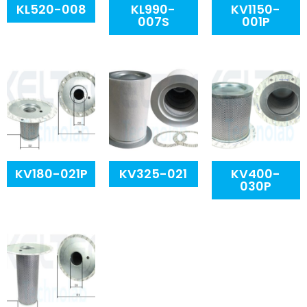
KL520-008
KL990-
KV1150-
007S
001P
KV180-021P
KV325-021
KV400-
030P