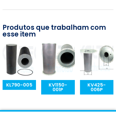
Produtos que trabalham com
esse item
KL790-005
KV1150-
KV425-
001P
006P