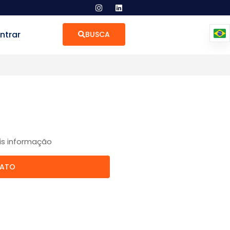
ntrar
BUSCA
is informação
TATO