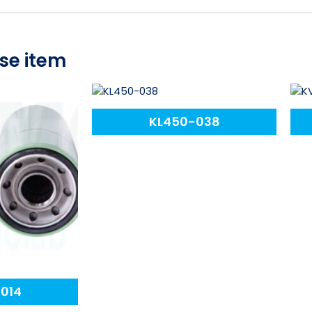
se item
KL450-038
-014