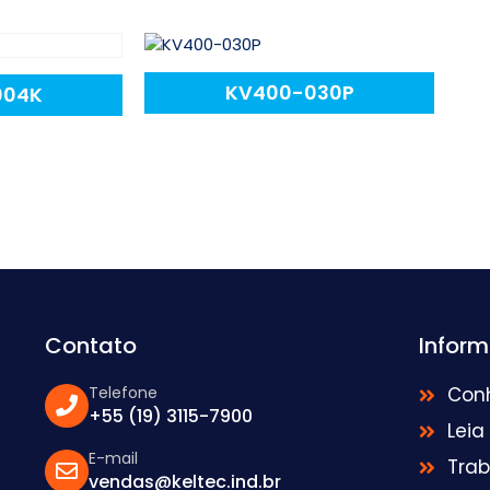
KV400-030P
004K
Contato
Infor
Telefone
Con
+55 (19) 3115-7900
Leia
E-mail
Tra
vendas@keltec.ind.br