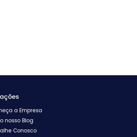
mações
heça a Empresa
 o nosso Blog
balhe Conosco