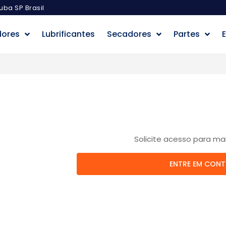
uba SP Brasil
dores
Lubrificantes
Secadores
Partes
E
Solicite acesso para ma
ENTRE EM CON