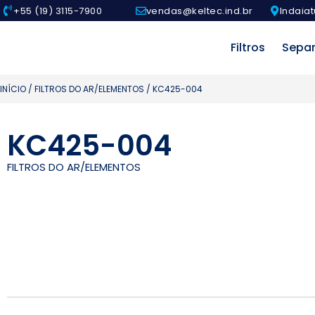
+55 (19) 3115-7900
vendas@keltec.ind.br
Indaiat
Filtros
Sepa
INÍCIO
/
FILTROS DO AR/ELEMENTOS
/ KC425-004
KC425-004
FILTROS DO AR/ELEMENTOS