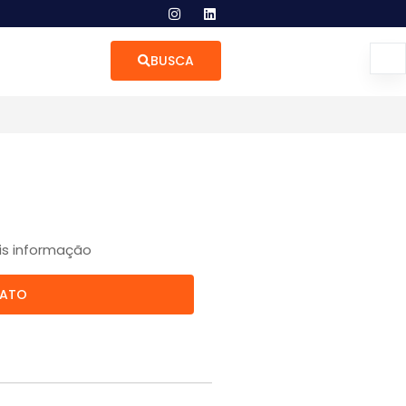
BUSCA
is informação
TATO