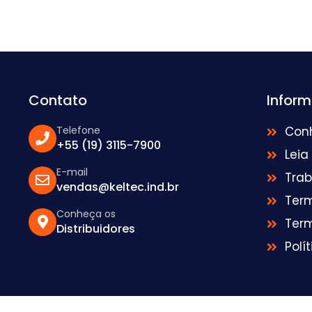
Contato
Infor
Telefone
Con
+55 (19) 3115-7900
Leia
E-mail
Tra
vendas@keltec.ind.br
Ter
Conheça os
Ter
Distribuidores
Polí