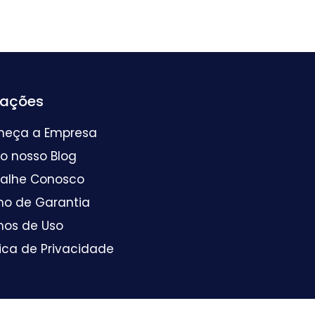
mações
heça a Empresa
 o nosso Blog
balhe Conosco
mo de Garantia
mos de Uso
tica de Privacidade