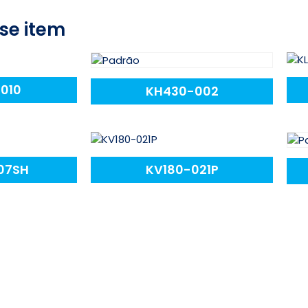
se item
010
KH430-002
07SH
KV180-021P