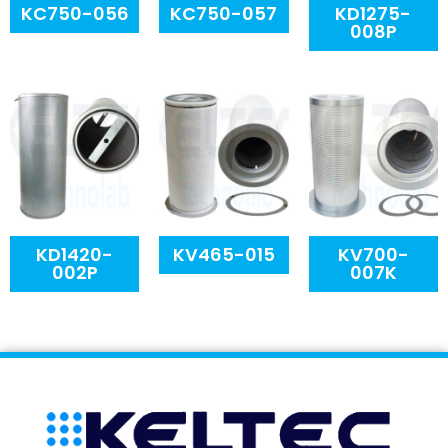
KC750-056
KC750-057
KD1275-
008P
KD1420-
KV465-015
KV700-
002P
007K