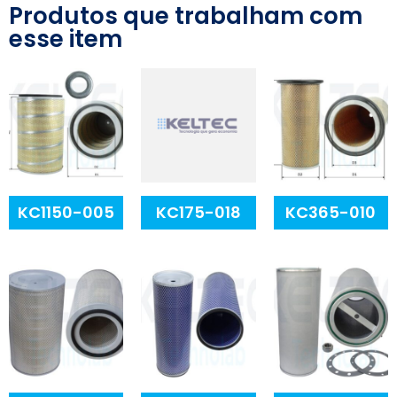
Produtos que trabalham com
esse item
KC1150-005
KC175-018
KC365-010