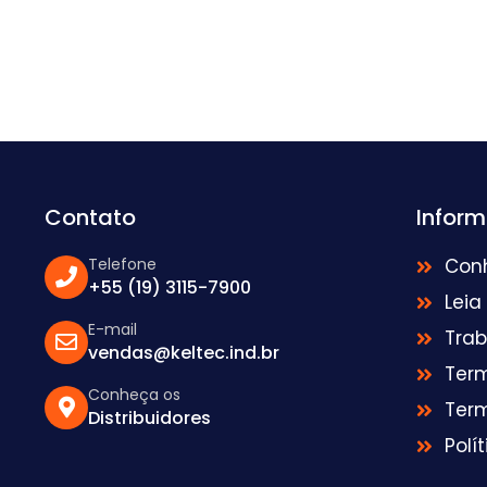
Contato
Infor
Telefone
Con
+55 (19) 3115-7900
Leia
E-mail
Tra
vendas@keltec.ind.br
Ter
Conheça os
Ter
Distribuidores
Polí