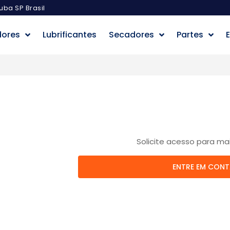
uba SP Brasil
dores
Lubrificantes
Secadores
Partes
E
Solicite acesso para ma
ENTRE EM CON