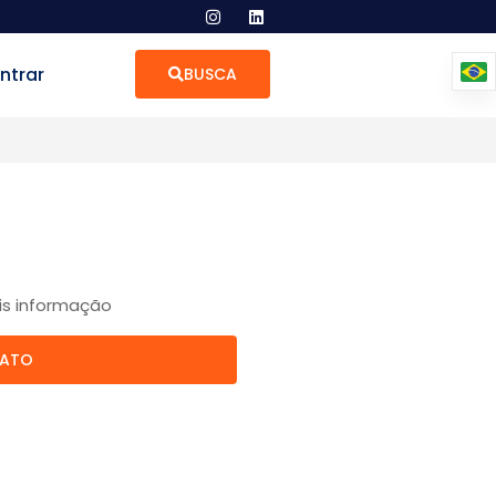
ntrar
BUSCA
is informação
TATO