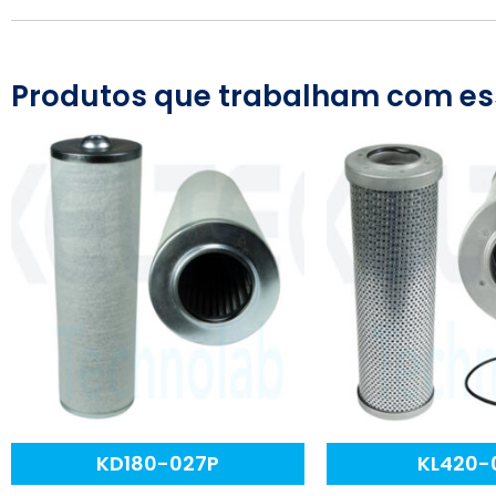
Produtos que trabalham com es
KD180-027P
KL420-