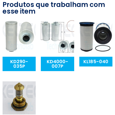
Produtos que trabalham com
esse item
KD290-
KD4000-
KL185-040
035P
007P