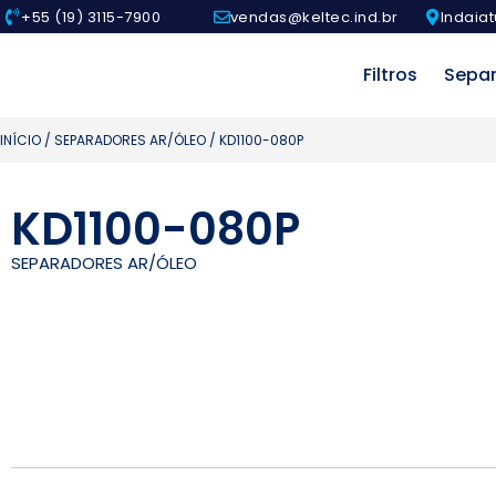
+55 (19) 3115-7900
vendas@keltec.ind.br
Indaiat
Filtros
Sepa
INÍCIO
/
SEPARADORES AR/ÓLEO
/ KD1100-080P
KD1100-080P
SEPARADORES AR/ÓLEO