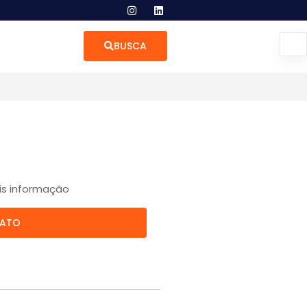
BUSCA
is informação
TATO