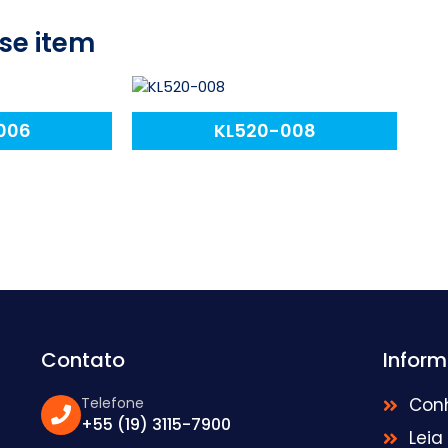
se item
006
KL520-008
Contato
Infor
Telefone
Con
+55 (19) 3115-7900
Leia