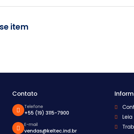
se item
Contato
Infor
Telefone
Con
+55 (19) 3115-7900
Leia
E-mail
Tra
vendas@keltec.ind.br