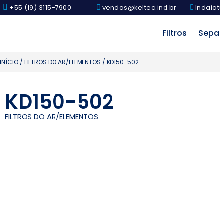
+55 (19) 3115-7900
vendas@keltec.ind.br
Indaiat
Filtros
Sepa
INÍCIO
/
FILTROS DO AR/ELEMENTOS
/ KD150-502
KD150-502
FILTROS DO AR/ELEMENTOS