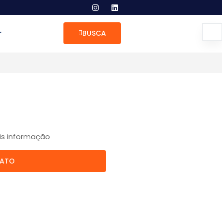
r
BUSCA
is informação
TATO