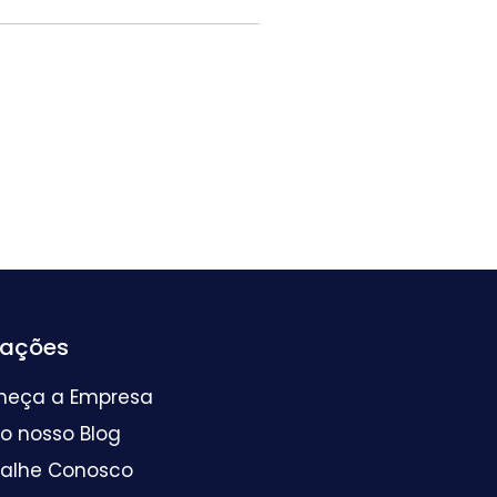
mações
heça a Empresa
 o nosso Blog
balhe Conosco