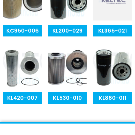
KC950-006
KL200-029
KL365-021
KL420-007
KL530-010
KL880-011