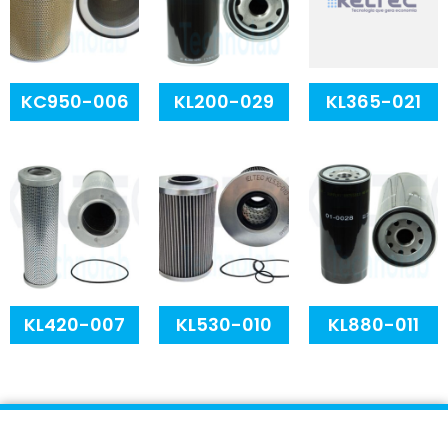
KC950-006
KL200-029
KL365-021
KL420-007
KL530-010
KL880-011