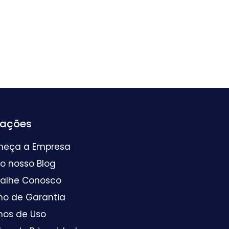
mações
heça a Empresa
 o nosso Blog
balhe Conosco
mo de Garantia
mos de Uso