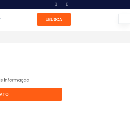
r
BUSCA
is informação
TATO