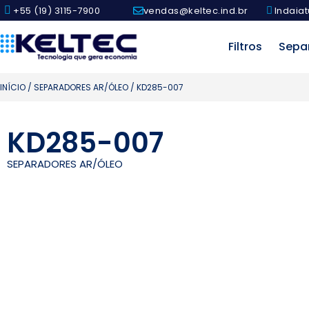
+55 (19) 3115-7900
vendas@keltec.ind.br
Indaiat
Filtros
Sepa
INÍCIO
/
SEPARADORES AR/ÓLEO
/ KD285-007
KD285-007
SEPARADORES AR/ÓLEO