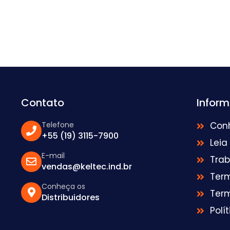
Contato
Infor
Telefone
Con
+55 (19) 3115-7900
Leia
E-mail
Tra
vendas@keltec.ind.br
Ter
Conheça os
Ter
Distribuidores
Polí