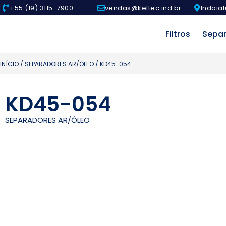
+55 (19) 3115-7900
vendas@keltec.ind.br
Indaiat
Filtros
Sepa
INÍCIO
/
SEPARADORES AR/ÓLEO
/ KD45-054
KD45-054
SEPARADORES AR/ÓLEO