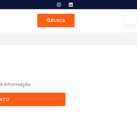
BUSCA
is informação
TATO