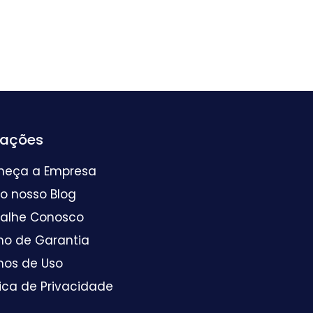
mações
heça a Empresa
 o nosso Blog
balhe Conosco
mo de Garantia
mos de Uso
tica de Privacidade