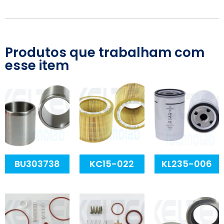
Produtos que trabalham com
esse item
BU303738
KC15-022
KL235-006