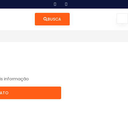
BUSCA
is informação
TATO