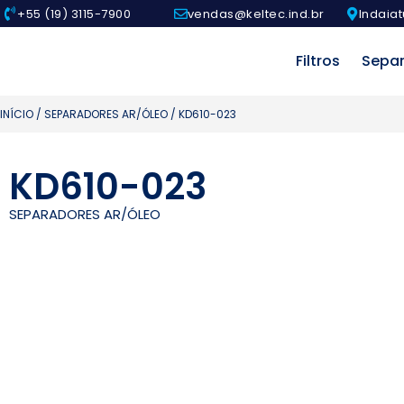
+55 (19) 3115-7900
vendas@keltec.ind.br
Indaiat
Filtros
Sepa
INÍCIO
/
SEPARADORES AR/ÓLEO
/ KD610-023
KD610-023
SEPARADORES AR/ÓLEO