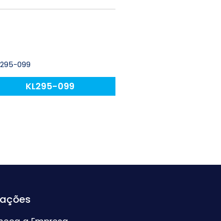
KL295-099
mações