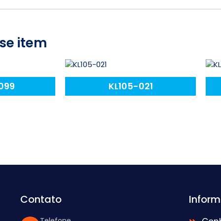
se item
099
KL105-021
Contato
Infor
Telefone