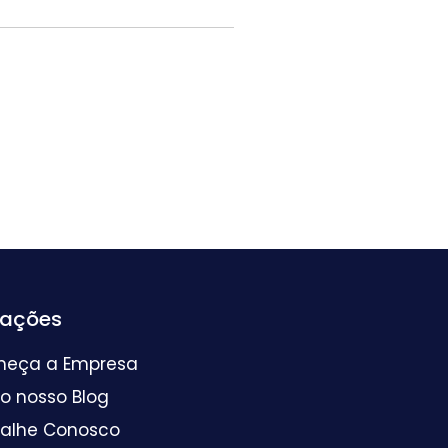
mações
heça a Empresa
 o nosso Blog
balhe Conosco