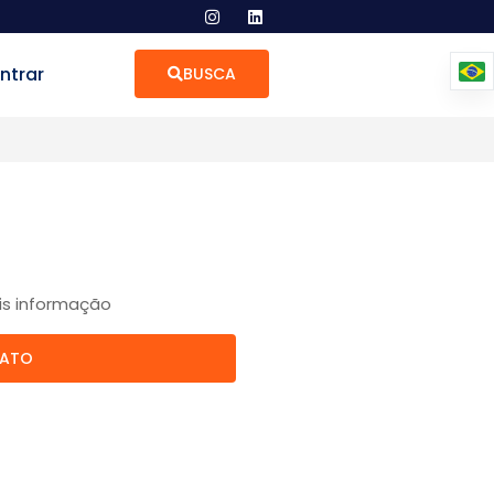
ntrar
BUSCA
is informação
TATO