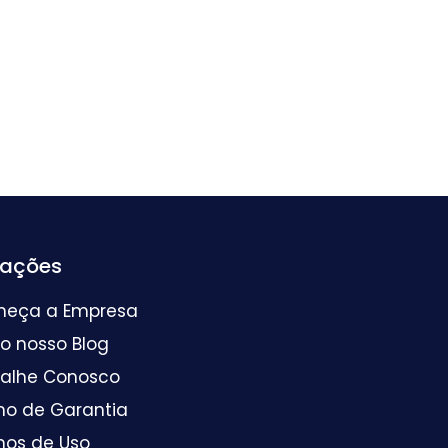
mações
heça a Empresa
 o nosso Blog
balhe Conosco
mo de Garantia
mos de Uso