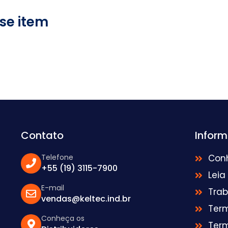
se item
Contato
Infor
Telefone
Con
+55 (19) 3115-7900
Leia
E-mail
Tra
vendas@keltec.ind.br
Ter
Conheça os
Ter