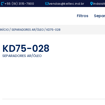
+55 (19) 3115-7900
vendas@keltec.ind.br
Indaiat
Filtros
Sepa
INÍCIO
/
SEPARADORES AR/ÓLEO
/ KD75-028
KD75-028
SEPARADORES AR/ÓLEO