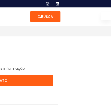
BUSCA
is informação
TATO