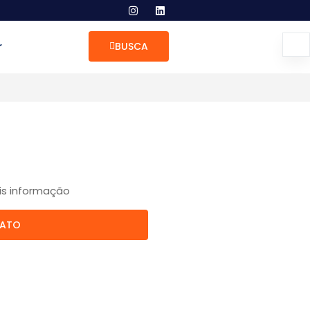
r
BUSCA
is informação
TATO