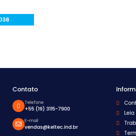
038
Contato
Infor
Telefone
Con
+55 (19) 3115-7900
Leia
E-mail
Tra
vendas@keltec.ind.br
Ter