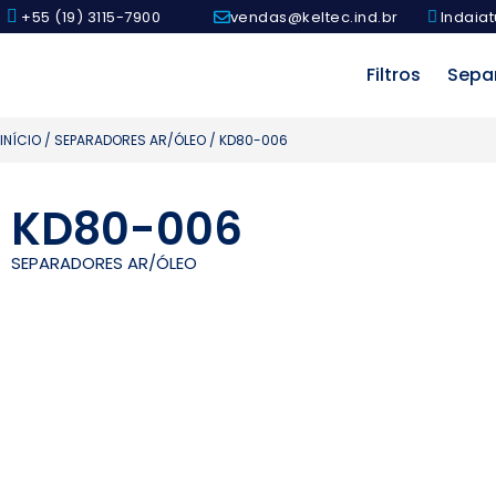
+55 (19) 3115-7900
vendas@keltec.ind.br
Indaiat
Filtros
Sepa
INÍCIO
/
SEPARADORES AR/ÓLEO
/ KD80-006
KD80-006
SEPARADORES AR/ÓLEO