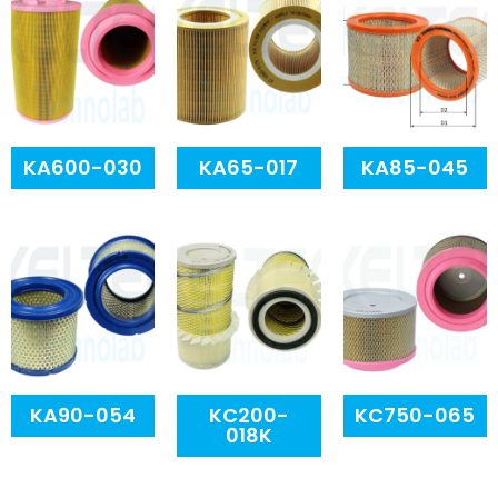
KA600-030
KA65-017
KA85-045
KA90-054
KC200-
KC750-065
018K