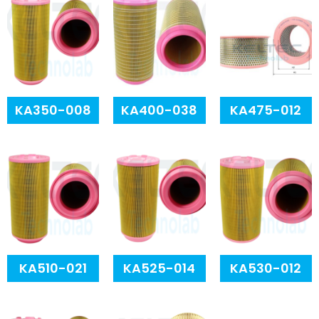
KA350-008
KA400-038
KA475-012
KA510-021
KA525-014
KA530-012