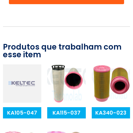
Produtos que trabalham com
esse item
KA105-047
KA115-037
KA340-023