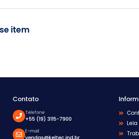
se item
Contato
Infor
Telefone
Con
+55 (19) 3115-7900
Leia
E-mail
Tra
vendas@keltec.ind.br