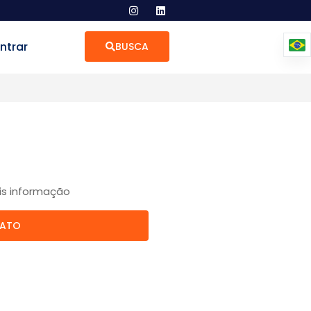
ntrar
BUSCA
is informação
TATO