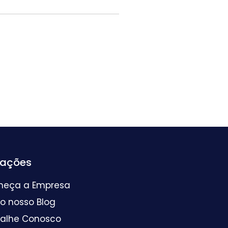
mações
heça a Empresa
 o nosso Blog
balhe Conosco