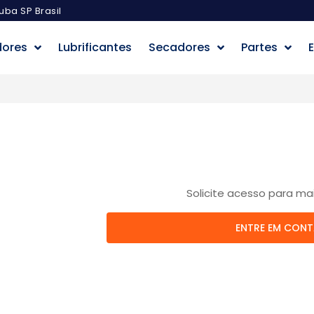
uba SP Brasil
dores
Lubrificantes
Secadores
Partes
E
Solicite acesso para ma
ENTRE EM CON