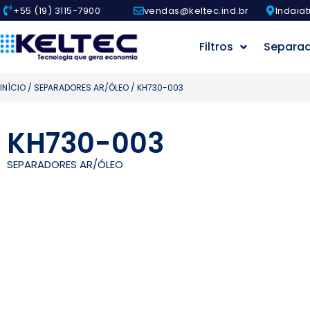
+55 (19) 3115-7900
vendas@keltec.ind.br
Indaiat
Filtros
Separa
INÍCIO
/
SEPARADORES AR/ÓLEO
/ KH730-003
KH730-003
SEPARADORES AR/ÓLEO