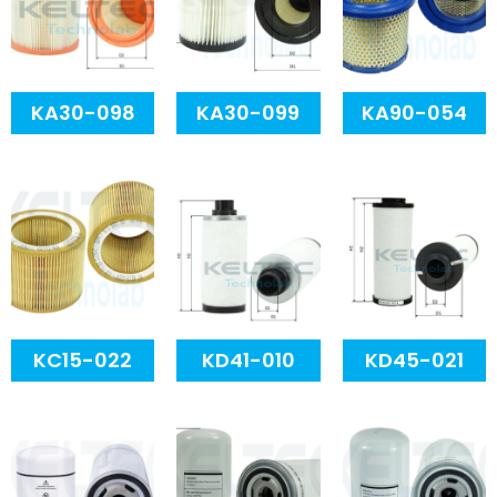
KA30-098
KA30-099
KA90-054
KC15-022
KD41-010
KD45-021