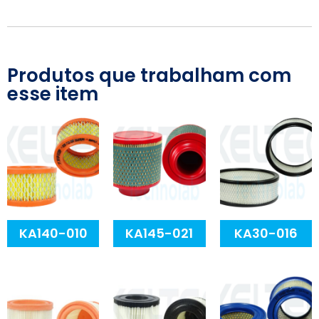
Produtos que trabalham com
esse item
KA140-010
KA145-021
KA30-016