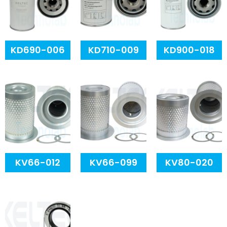
KD690-006
KD710-009
KD900-018
KV66-012
KV66-099
KV80-020