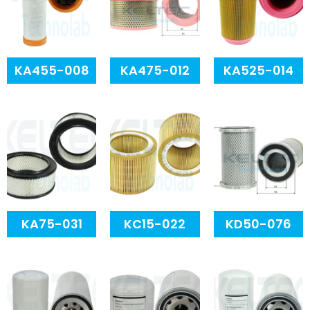
KA455-008
KA475-012
KA525-014
KA75-031
KC15-022
KD50-076