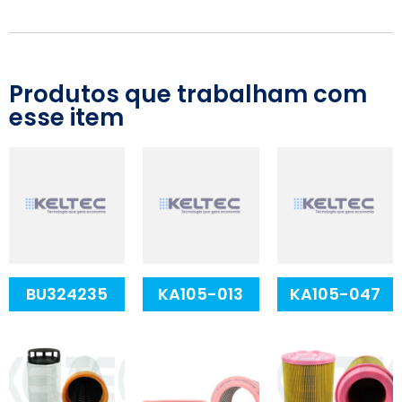
Produtos que trabalham com
esse item
BU324235
KA105-013
KA105-047