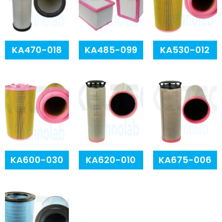
KA470-018
KA485-099
KA530-012
KA600-030
KA620-010
KA675-006