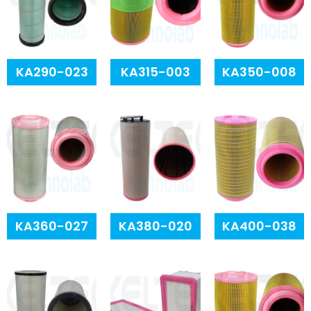
KA290-023
KA315-003
KA350-008
KA360-027
KA380-020
KA400-038