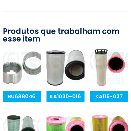
Produtos que trabalham com
esse item
BU688046
KA1030-016
KA115-037