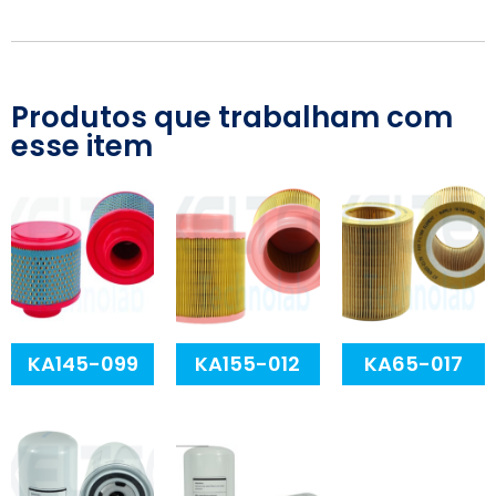
Produtos que trabalham com
esse item
KA145-099
KA155-012
KA65-017