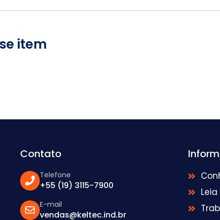
se item
Contato
Infor
Telefone
Con
+55 (19) 3115-7900
Leia
E-mail
Tra
vendas@keltec.ind.br