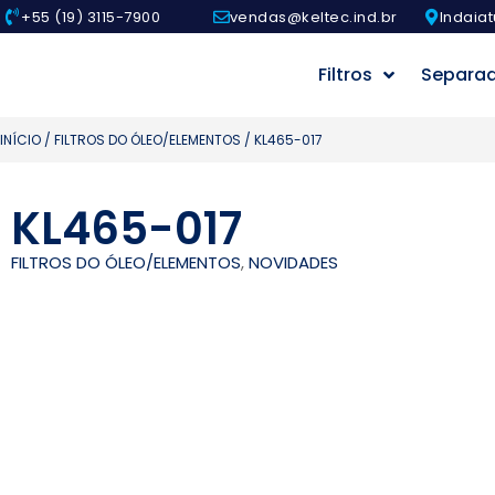
+55 (19) 3115-7900
vendas@keltec.ind.br
Indaiat
Filtros
Separa
INÍCIO
/
FILTROS DO ÓLEO/ELEMENTOS
/ KL465-017
KL465-017
FILTROS DO ÓLEO/ELEMENTOS
,
NOVIDADES