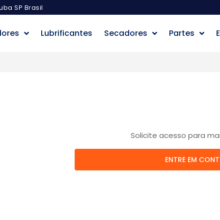
uba SP Brasil
dores
Lubrificantes
Secadores
Partes
E
Solicite acesso para ma
ENTRE EM CON