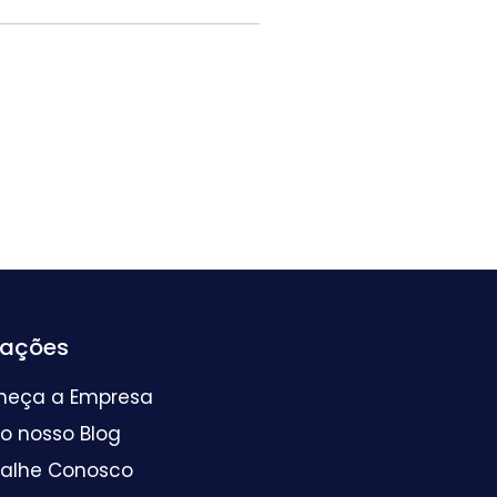
mações
heça a Empresa
 o nosso Blog
balhe Conosco