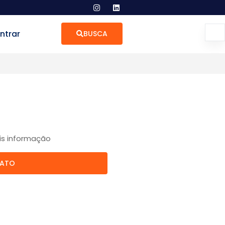
ntrar
BUSCA
is informação
TATO