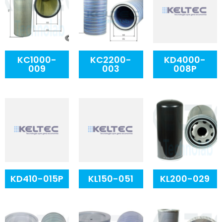
KC1000-
KC2200-
KD4000-
009
003
008P
KD410-015P
KL150-051
KL200-029