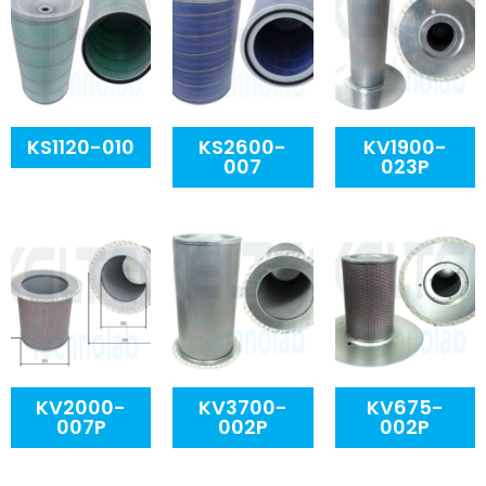
KS1120-010
KS2600-
KV1900-
007
023P
KV2000-
KV3700-
KV675-
007P
002P
002P