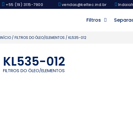
+55 (19) 3115-7900
vendas@keltec.ind.br
Indaiat
Filtros
Separa
INÍCIO
/
FILTROS DO ÓLEO/ELEMENTOS
/ KL535-012
KL535-012
FILTROS DO ÓLEO/ELEMENTOS