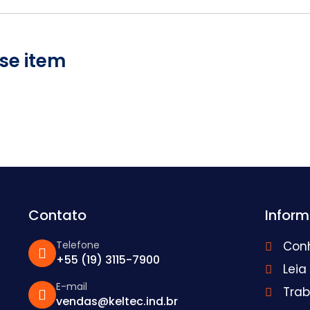
se item
Contato
Infor
Telefone
Con
+55 (19) 3115-7900
Leia
E-mail
Tra
vendas@keltec.ind.br