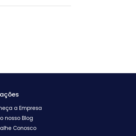
mações
heça a Empresa
 o nosso Blog
balhe Conosco