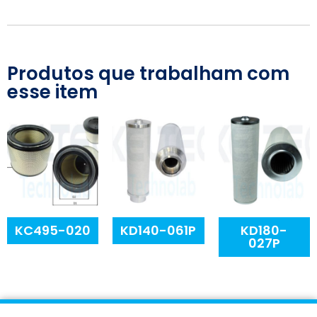
Produtos que trabalham com
esse item
KC495-020
KD140-061P
KD180-
027P