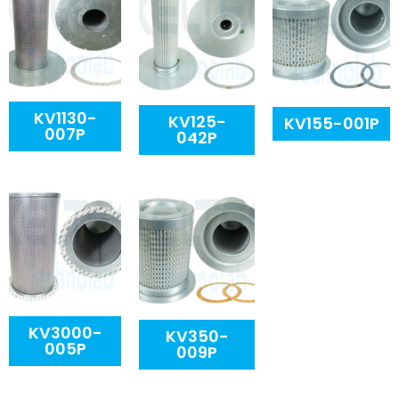
KV1130-
KV125-
KV155-001P
007P
042P
KV3000-
KV350-
005P
009P