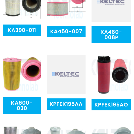
KA390-011
KA450-007
KA480-
008P
KA600-
KPFEK195AA
KPFEK195AO
030