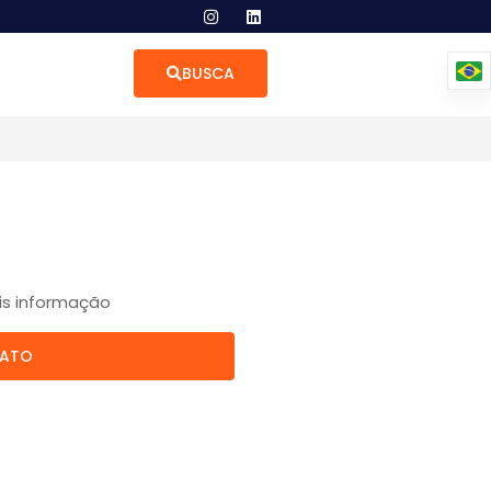
BUSCA
is informação
TATO