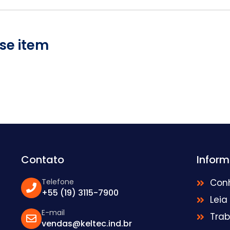
se item
Contato
Infor
Telefone
Con
+55 (19) 3115-7900
Leia
E-mail
Tra
vendas@keltec.ind.br