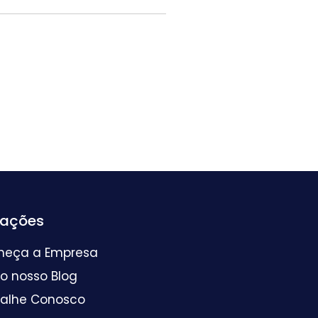
mações
heça a Empresa
 o nosso Blog
balhe Conosco