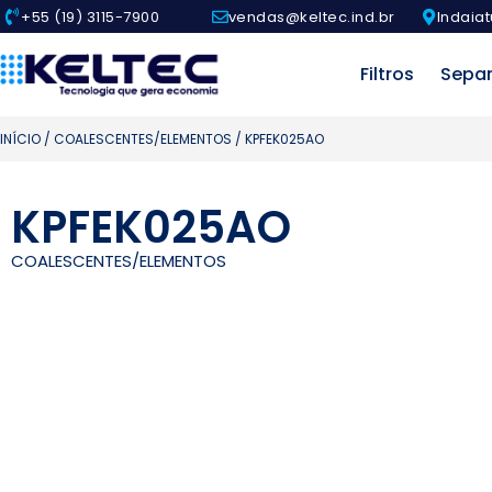
+55 (19) 3115-7900
vendas@keltec.ind.br
Indaiat
Filtros
Sepa
INÍCIO
/
COALESCENTES/ELEMENTOS
/ KPFEK025AO
KPFEK025AO
COALESCENTES/ELEMENTOS