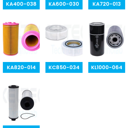
KA400-038
KA600-030
KA720-013
KA820-014
KC850-034
KL1000-064