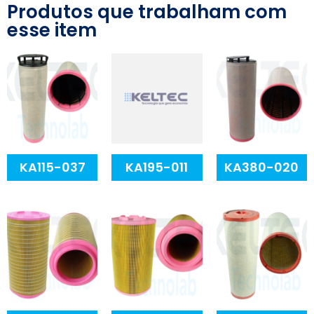
Produtos que trabalham com
esse item
KA115-037
KA195-011
KA380-020