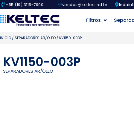
+55 (19) 3115-7900
vendas@keltec.ind.br
Indaiat
Filtros
Separa
INÍCIO
/
SEPARADORES AR/ÓLEO
/ KV1150-003P
KV1150-003P
SEPARADORES AR/ÓLEO