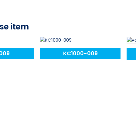
se item
009
KC1000-009