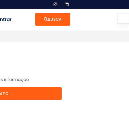
ntrar
BUSCA
is informação
TATO