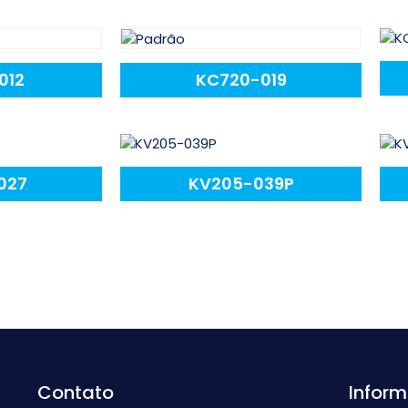
012
KC720-019
027
KV205-039P
Contato
Infor