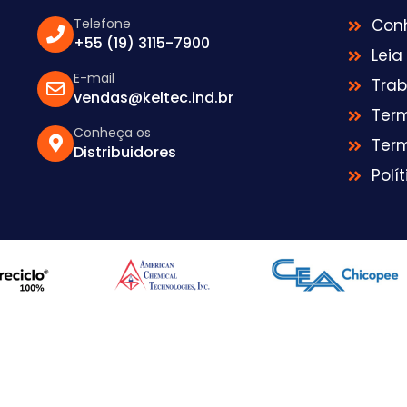
Telefone
Con
+55 (19) 3115-7900
Leia
E-mail
Tra
vendas@keltec.ind.br
Ter
Conheça os
Ter
Distribuidores
Polí