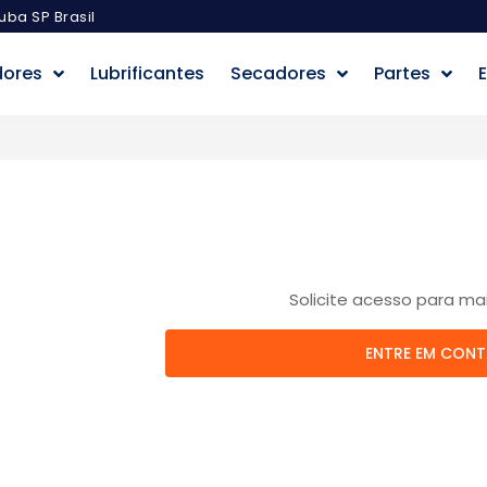
uba SP Brasil
dores
Lubrificantes
Secadores
Partes
E
Solicite acesso para ma
ENTRE EM CON