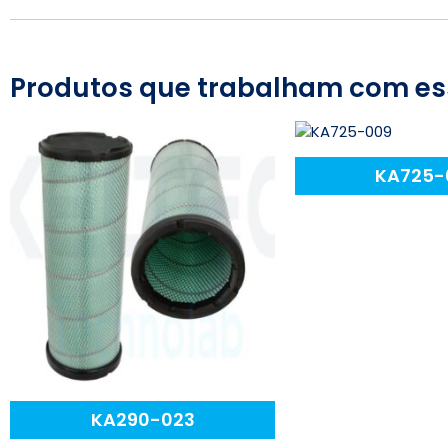
Produtos que trabalham com es
KA725-
KA290-023