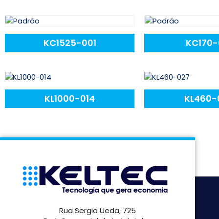
KC1525-001
KC170-
KL1000-014
KL460-
Rua Sergio Ueda, 725