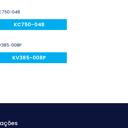
KC750-048
KV385-008P
mações