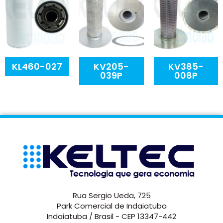
KL460-027
KV205-
KV385-
039P
008P
Rua Sergio Ueda, 725
Park Comercial de Indaiatuba
Indaiatuba / Brasil - CEP 13347-442