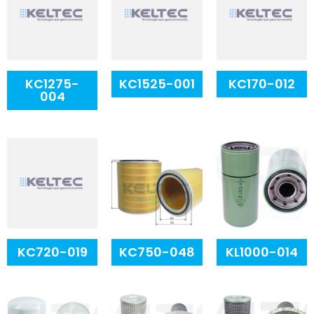
KC1275-
KC1525-001
KC170-012
004
KC720-019
KC750-048
KL1000-014