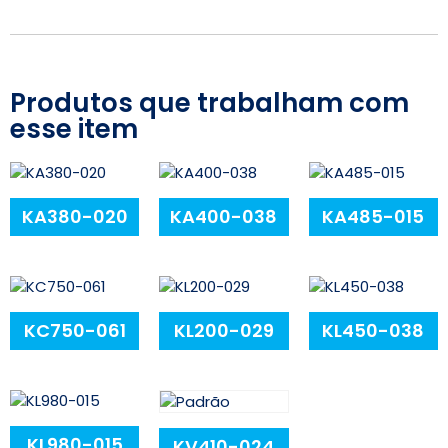
Produtos que trabalham com
esse item
KA380-020
KA400-038
KA485-015
KC750-061
KL200-029
KL450-038
KL980-015
KV410-024