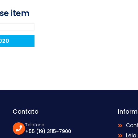
se item
020
Contato
Infor
Telefone
Con
+55 (19) 3115-7900
Leia