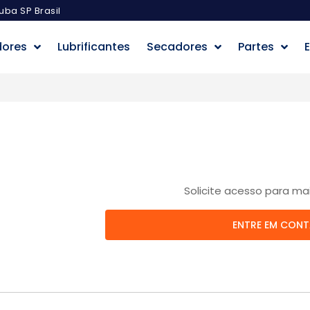
uba SP Brasil
dores
Lubrificantes
Secadores
Partes
E
Solicite acesso para ma
ENTRE EM CON