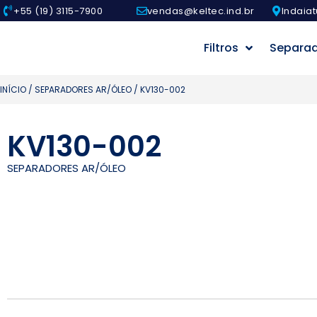
+55 (19) 3115-7900
vendas@keltec.ind.br
Indaiat
Filtros
Separa
INÍCIO
/
SEPARADORES AR/ÓLEO
/ KV130-002
KV130-002
SEPARADORES AR/ÓLEO