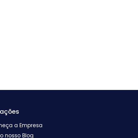
mações
heça a Empresa
 o nosso Blog