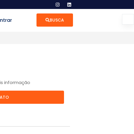
ntrar
BUSCA
is informação
TATO